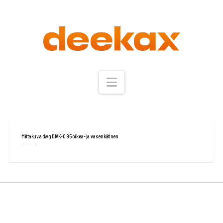
Navigation
Mittakuva dwg DIVK-C 95 oikea- ja vasenkätinen
ADMIN
22.11.2025