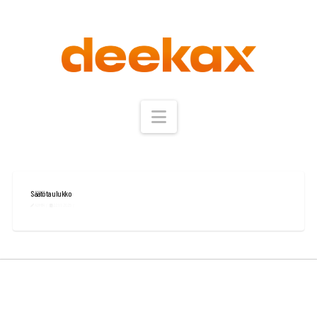
Navigation
Säätötaulukko
ADMIN
22.11.2025