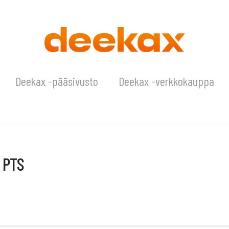
Deekax -pääsivusto
Deekax -verkkokauppa
a PTS