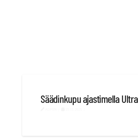
Säädinkupu ajastimella Ultr
ADMIN
21.11.2025